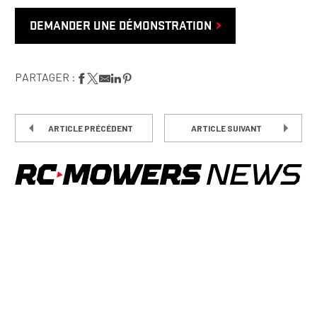
DEMANDER UNE DÉMONSTRATION
PARTAGER :
ARTICLE PRÉCÉDENT
ARTICLE SUIVANT
LE PAYSAGE DES OPPORTUNITÉS
Restez à l'affût des dernières tendances, technologies et
idées qui façonnent l'industrie de l'aménagement paysager.
Inscrivez-vous pour recevoir des informations sur les
tondeuses RC, des conseils d'experts et des mises à jour de
produits directement dans votre boîte de réception.