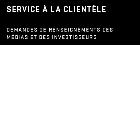
SERVICE À LA CLIENTÈLE
DEMANDES DE RENSEIGNEMENTS DES
MÉDIAS ET DES INVESTISSEURS
CARRIÈRES
MATÉRIEL D'OCCASION
BREVETS ET QUESTIONS JURIDIQUES
GARANTIE
PRENDRE CONTACT
APPELEZ-NOUS :
920.634.2227