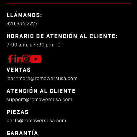
LLÁMANOS:
920.634.2227
HORARIO DE ATENCIÓN AL CLIENTE:
7:00 a.m. a 4:30 p.m. CT
M
S
C
S
í
o
í
i
VENTAS
g
n
g
learnmore@rcmowersusa.com
r
u
e
u
e
c
e
a
ATENCIÓN AL CLIENTE
n
t
n
support@rcmowersusa.com
y
o
e
o
PIEZAS
c
s
m
s
parts@rcmowersusa.com
e
o
e
o
n
s
n
GARANTÍA