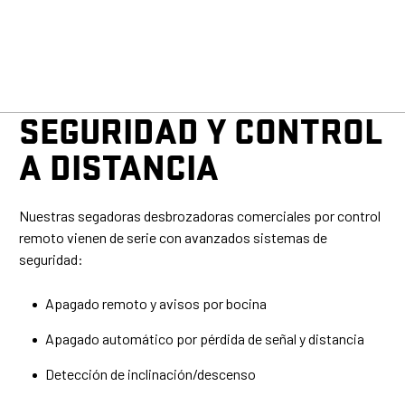
e
c
i
f
SEGURIDAD Y CONTROL
i
A DISTANCIA
c
a
Nuestras segadoras desbrozadoras comerciales por control
c
remoto vienen de serie con avanzados sistemas de
seguridad:
i
o
Apagado remoto y avisos por bocina
n
Apagado automático por pérdida de señal y distancia
e
Detección de inclinación/descenso
s