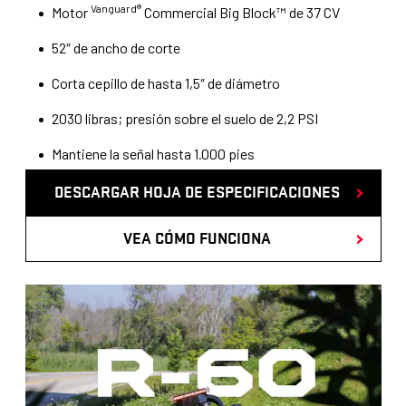
Vanguard®
r
Motor
Commercial Big Block™ de 37 CV
h
52″ de ancho de corte
o
Corta cepillo de hasta 1,5″ de diámetro
j
2030 libras; presión sobre el suelo de 2,2 PSI
a
Mantiene la señal hasta 1.000 pies
d
e
DESCARGAR HOJA DE ESPECIFICACIONES
e
VEA CÓMO FUNCIONA
s
p
D
e
e
c
s
i
c
f