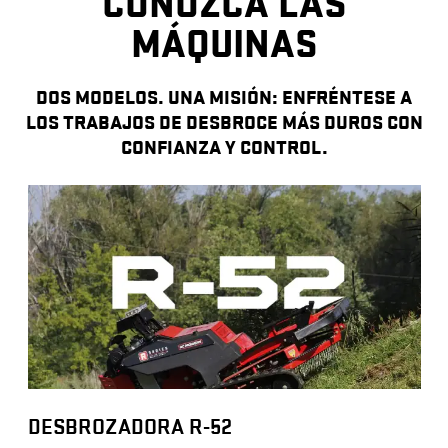
CONOZCA LAS
MÁQUINAS
DOS MODELOS. UNA MISIÓN: ENFRÉNTESE A
LOS TRABAJOS DE DESBROCE MÁS DUROS CON
CONFIANZA Y CONTROL.
D
e
s
c
a
r
g
DESBROZADORA R-52
a