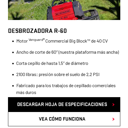
a
i
r
c
g
a
DESBROZADORA R-60
a
c
Vanguard®
r
Motor
Commercial Big Block™ de 40 CV
i
h
Ancho de corte de 60″ (nuestra plataforma más ancha)
o
o
Corta cepillo de hasta 1,5″ de diámetro
n
j
e
2100 libras; presión sobre el suelo de 2,2 PSI
a
s
Fabricado para los trabajos de cepillado comerciales
d
más duros
e
DESCARGAR HOJA DE ESPECIFICACIONES
e
s
VEA CÓMO FUNCIONA
p