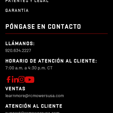
PATENTES Y LEGAL
GARANTÍA
PÓNGASE EN CONTACTO
LLÁMANOS:
920.634.2227
HORARIO DE ATENCIÓN AL CLIENTE:
7:00 a.m. a 4:30 p.m. CT
M
S
C
S
í
o
í
i
VENTAS
g
n
g
learnmore@rcmowersusa.com
r
u
e
u
e
c
e
a
ATENCIÓN AL CLIENTE
n
t
n
support@rcmowersusa.com